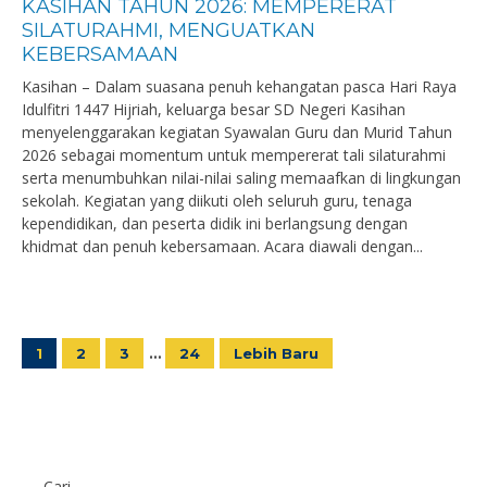
KASIHAN TAHUN 2026: MEMPERERAT
SILATURAHMI, MENGUATKAN
KEBERSAMAAN
Kasihan – Dalam suasana penuh kehangatan pasca Hari Raya
Idulfitri 1447 Hijriah, keluarga besar SD Negeri Kasihan
menyelenggarakan kegiatan Syawalan Guru dan Murid Tahun
2026 sebagai momentum untuk mempererat tali silaturahmi
serta menumbuhkan nilai-nilai saling memaafkan di lingkungan
sekolah. Kegiatan yang diikuti oleh seluruh guru, tenaga
kependidikan, dan peserta didik ini berlangsung dengan
khidmat dan penuh kebersamaan. Acara diawali dengan...
1
2
3
…
24
Lebih Baru
Cari