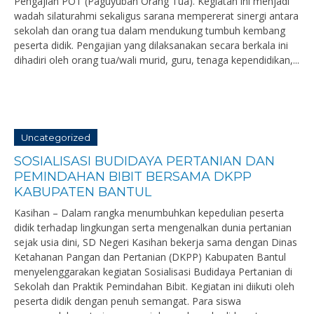
Pengajian POT (Paguyuban Orang Tua). Kegiatan ini menjadi
wadah silaturahmi sekaligus sarana mempererat sinergi antara
sekolah dan orang tua dalam mendukung tumbuh kembang
peserta didik. Pengajian yang dilaksanakan secara berkala ini
dihadiri oleh orang tua/wali murid, guru, tenaga kependidikan,...
Uncategorized
SOSIALISASI BUDIDAYA PERTANIAN DAN
PEMINDAHAN BIBIT BERSAMA DKPP
KABUPATEN BANTUL
Kasihan – Dalam rangka menumbuhkan kepedulian peserta
didik terhadap lingkungan serta mengenalkan dunia pertanian
sejak usia dini, SD Negeri Kasihan bekerja sama dengan Dinas
Ketahanan Pangan dan Pertanian (DKPP) Kabupaten Bantul
menyelenggarakan kegiatan Sosialisasi Budidaya Pertanian di
Sekolah dan Praktik Pemindahan Bibit. Kegiatan ini diikuti oleh
peserta didik dengan penuh semangat. Para siswa