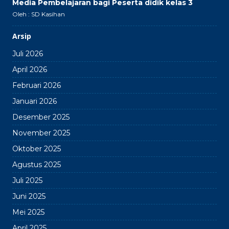
Media Pembelajaran bagi Peserta didik kelas 3
Oleh : SD Kasihan
Arsip
Juli 2026
April 2026
Februari 2026
Januari 2026
Desember 2025
November 2025
Oktober 2025
Agustus 2025
Juli 2025
Juni 2025
Mei 2025
April 2025