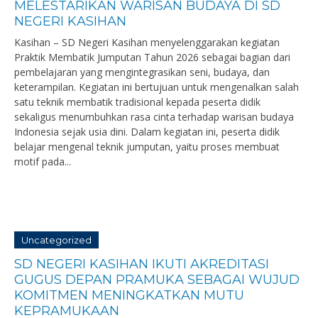
MELESTARIKAN WARISAN BUDAYA DI SD
NEGERI KASIHAN
Kasihan – SD Negeri Kasihan menyelenggarakan kegiatan
Praktik Membatik Jumputan Tahun 2026 sebagai bagian dari
pembelajaran yang mengintegrasikan seni, budaya, dan
keterampilan. Kegiatan ini bertujuan untuk mengenalkan salah
satu teknik membatik tradisional kepada peserta didik
sekaligus menumbuhkan rasa cinta terhadap warisan budaya
Indonesia sejak usia dini. Dalam kegiatan ini, peserta didik
belajar mengenal teknik jumputan, yaitu proses membuat
motif pada...
Uncategorized
SD NEGERI KASIHAN IKUTI AKREDITASI
GUGUS DEPAN PRAMUKA SEBAGAI WUJUD
KOMITMEN MENINGKATKAN MUTU
KEPRAMUKAAN