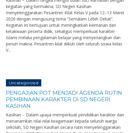
Kasihan – Dalam rangka mengisi bulan suci Ramadan dengan
kegiatan yang bermakna, SD Negeri Kasihan
menyelenggarakan Pesantren Kilat Kelas V pada 12–13 Maret
2026 dengan mengusung tema “Semalam Lebih Dekat”.
Kegiatan ini bertujuan untuk meningkatkan keimanan dan
ketakwaan peserta didik, sekaligus memperkuat karakter
Islami melalui pengalaman belajar yang menyenangkan dan
penuh makna. Pesantren kilat diikuti oleh seluruh siswa kelas
V...
Uncategorized
PENGAJIAN POT MENJADI AGENDA RUTIN
PEMBINAAN KARAKTER DI SD NEGERI
KASIHAN
Kasihan – Dalam upaya memperkuat pendidikan karakter dan
menanamkan nilai-nilai keagamaan kepada seluruh warga
sekolah, SD Negeri Kasihan secara rutin menyelenggarakan