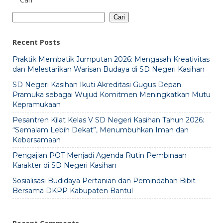
Cari
Recent Posts
Praktik Membatik Jumputan 2026: Mengasah Kreativitas
dan Melestarikan Warisan Budaya di SD Negeri Kasihan
SD Negeri Kasihan Ikuti Akreditasi Gugus Depan
Pramuka sebagai Wujud Komitmen Meningkatkan Mutu
Kepramukaan
Pesantren Kilat Kelas V SD Negeri Kasihan Tahun 2026:
“Semalam Lebih Dekat”, Menumbuhkan Iman dan
Kebersamaan
Pengajian POT Menjadi Agenda Rutin Pembinaan
Karakter di SD Negeri Kasihan
Sosialisasi Budidaya Pertanian dan Pemindahan Bibit
Bersama DKPP Kabupaten Bantul