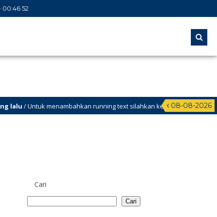
00
:
46
52
08-08-2026
u
/ Untuk menambahkan running text silahkan ke Dashboard >
Cari
Cari