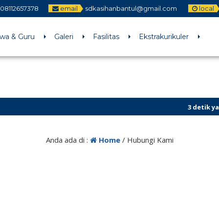
08112657378
email
sdkasihanbantul@gmail.com
local
swa & Guru
Galeri
Fasilitas
Ekstrakurikuler
3 detik yang lal
Sekilas Info
Anda ada di :
Home
/
Hubungi Kami