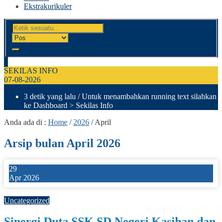
Ekstrakurikuler
SEKILAS INFO
07-08-2026
3 detik yang lalu
/ Untuk menambahkan running text silahkan
ke Dashboard > Sekilas Info
Anda ada di :
Home
/
2026
/
April
Arsip bulan April 2026
29
Apr 2026
0
Uncategorized
Sinergi Duta SSK SD Negeri Kasihan dan