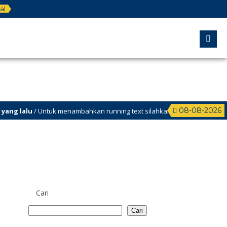
al
:
08-08-2026
lalu
/ Untuk menambahkan running text silahkan ke Dashboard > Sekilas 
Cari
Cari