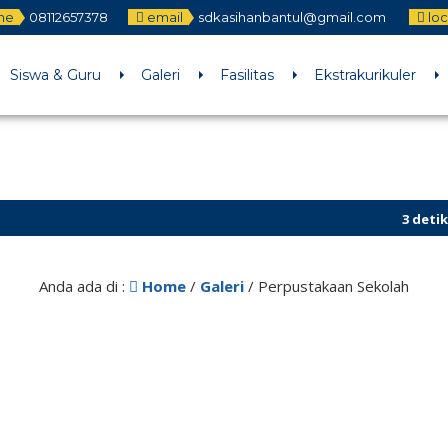
ne
08112657378
email
sdkasihanbantul@gmail.com
loc
Siswa & Guru
Galeri
Fasilitas
Ekstrakurikuler
3 detik yang 
Anda ada di :
Home
/
Galeri
/
Perpustakaan Sekolah