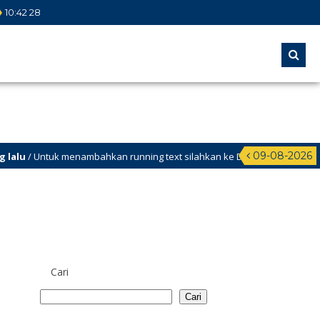
10
:
42
28
09-08-2026
 Untuk menambahkan running text silahkan ke Dashboard > Sekilas Info
Cari
Cari