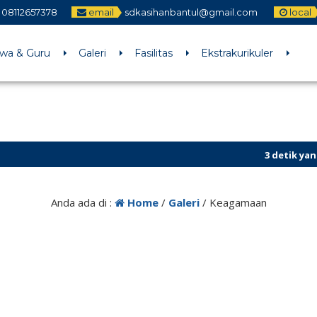
08112657378
email
sdkasihanbantul@gmail.com
local
swa & Guru
Galeri
Fasilitas
Ekstrakurikuler
3 detik yang lalu
/
Anda ada di :
Home
/
Galeri
/
Keagamaan