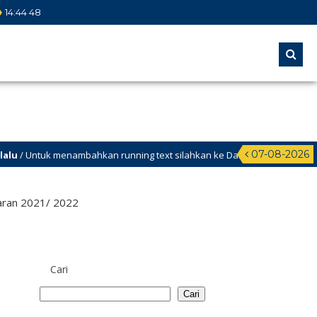
14
:
44
49
07-08-2026
ntuk menambahkan running text silahkan ke Dashboard > Sekilas Info
aran 2021/ 2022
Cari
Cari