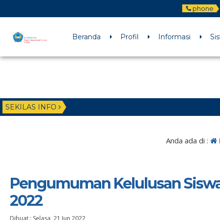
phone
Beranda
Profil
Informasi
Si
SEKILAS INFO
Anda ada di :
Pengumuman Kelulusan Siswa K
2022
Dibuat :
Selasa, 21 Jun 2022