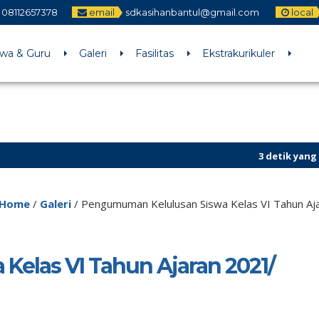
08112657378
email
sdkasihanbantul@gmail.com
local
swa & Guru
Galeri
Fasilitas
Ekstrakurikuler
3 detik yang lalu
/ U
Home
/
Galeri
/
Pengumuman Kelulusan Siswa Kelas VI Tahun Aj
elas VI Tahun Ajaran 2021/