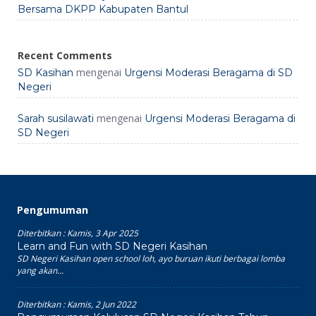
Bersama DKPP Kabupaten Bantul
Recent Comments
mengenai
SD Kasihan
Urgensi Moderasi Beragama di SD
Negeri
mengenai
Sarah susilawati
Urgensi Moderasi Beragama di
SD Negeri
Pengumuman
Diterbitkan :
Kamis, 3 Apr 2025
Learn and Fun with SD Negeri Kasihan
SD Negeri Kasihan open school loh, ayo buruan ikuti berbagai lomba
yang akan...
Diterbitkan :
Kamis, 2 Jun 2022