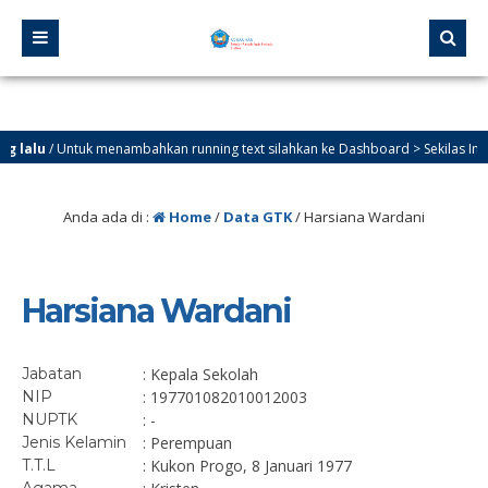
lalu
/ Untuk menambahkan running text silahkan ke Dashboard > Sekilas Info
Anda ada di :
Home
/
Data GTK
/
Harsiana Wardani
Harsiana Wardani
Jabatan
: Kepala Sekolah
NIP
: 197701082010012003
NUPTK
: -
Jenis Kelamin
: Perempuan
T.T.L
: Kukon Progo, 8 Januari 1977