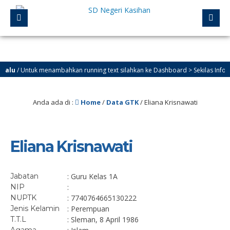
lu
/ Untuk menambahkan running text silahkan ke Dashboard > Sekilas Info
Anda ada di :
Home
/
Data GTK
/
Eliana Krisnawati
Eliana Krisnawati
Jabatan
: Guru Kelas 1A
NIP
:
NUPTK
: 7740764665130222
Jenis Kelamin
: Perempuan
T.T.L
: Sleman, 8 April 1986