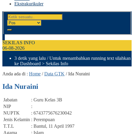
Ekstrakurikuler
SEKILAS INFO
06-08-2026
3 detik yang lalu
/ Untuk menambahkan running text silahkan
ke Dashboard > Sekilas Info
Anda ada di :
Home
/
Data GTK
/
Ida Nuraini
Ida Nuraini
Jabatan
: Guru Kelas 3B
NIP
:
NUPTK
: 6743775676230042
Jenis Kelamin
: Perempuan
T.T.L
: Bantul, 11 April 1997
Agama
: Islam