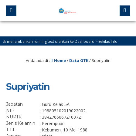
 menambahkan running text silahkan ke Dashboard > Sekilas Info
Anda ada di :
Home
/
Data GTK
/
Supriyatin
Supriyatin
Jabatan
: Guru Kelas 5A
NIP
: 198805102019022002
NUPTK
: 3842766667210072
Jenis Kelamin
: Perempuan
T.T.L
: Kebumen, 10 Mei 1988