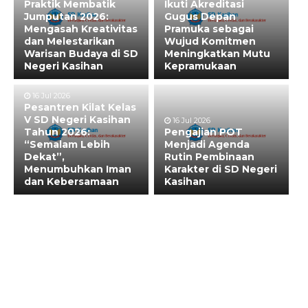
Praktik Membatik
Ikuti Akreditasi
Jumputan 2026:
Gugus Depan
Mengasah Kreativitas
Pramuka sebagai
dan Melestarikan
Wujud Komitmen
Warisan Budaya di SD
Meningkatkan Mutu
Negeri Kasihan
Kepramukaan
16 Jul 2026
Pesantren Kilat Kelas
V SD Negeri Kasihan
16 Jul 2026
Tahun 2026:
Pengajian POT
“Semalam Lebih
Menjadi Agenda
Dekat”,
Rutin Pembinaan
Menumbuhkan Iman
Karakter di SD Negeri
dan Kebersamaan
Kasihan