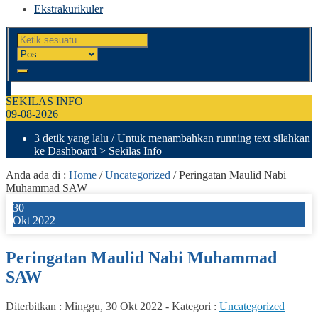
Ekstrakurikuler
SEKILAS INFO
09-08-2026
3 detik yang lalu
/ Untuk menambahkan running text silahkan
ke Dashboard > Sekilas Info
Anda ada di :
Home
/
Uncategorized
/
Peringatan Maulid Nabi
Muhammad SAW
30
Okt 2022
Peringatan Maulid Nabi Muhammad
SAW
Diterbitkan :
Minggu, 30 Okt 2022
-
Kategori :
Uncategorized