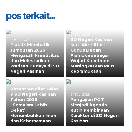
pos terkait...
16 Jul 2026
SD Negeri Kasihan
16 Jul 2026
Praktik Membatik
Ikuti Akreditasi
Jumputan 2026:
Gugus Depan
Mengasah Kreativitas
Pramuka sebagai
dan Melestarikan
Wujud Komitmen
Warisan Budaya di SD
Meningkatkan Mutu
Negeri Kasihan
Kepramukaan
16 Jul 2026
Pesantren Kilat Kelas
V SD Negeri Kasihan
16 Jul 2026
Tahun 2026:
Pengajian POT
“Semalam Lebih
Menjadi Agenda
Dekat”,
Rutin Pembinaan
Menumbuhkan Iman
Karakter di SD Negeri
dan Kebersamaan
Kasihan