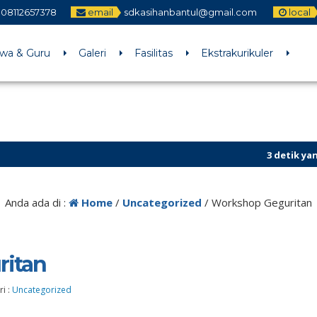
08112657378
email
sdkasihanbantul@gmail.com
local
swa & Guru
Galeri
Fasilitas
Ekstrakurikuler
3 detik yang lalu
/ Un
Sekilas Info
Anda ada di :
Home
/
Uncategorized
/
Workshop Geguritan
itan
i :
Uncategorized