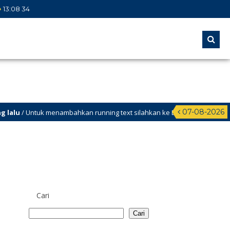
13
:
08
34
07-08-2026
tuk menambahkan running text silahkan ke Dashboard >
Cari
Cari