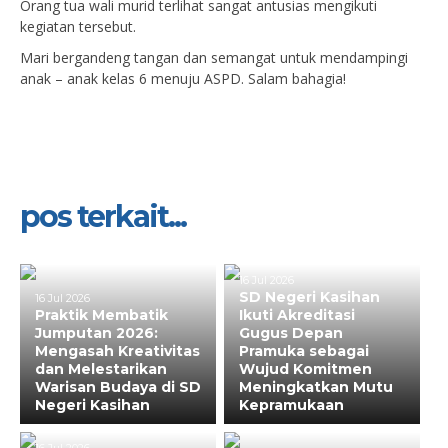
Orang tua wali murid terlihat sangat antusias mengikuti
kegiatan tersebut.
Mari bergandeng tangan dan semangat untuk mendampingi
anak – anak kelas 6 menuju ASPD. Salam bahagia!
pos terkait...
16 Jul 2026
SD Negeri Kasihan
16 Jul 2026
Praktik Membatik
Ikuti Akreditasi
Jumputan 2026:
Gugus Depan
Mengasah Kreativitas
Pramuka sebagai
dan Melestarikan
Wujud Komitmen
Warisan Budaya di SD
Meningkatkan Mutu
Negeri Kasihan
Kepramukaan