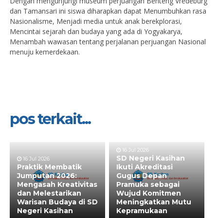
Dengan mengunjungi museum perjuangan Benteng Vredeburg
dan Tamansari ini siswa diharapkan dapat Menumbuhkan rasa
Nasionalisme, Menjadi media untuk anak berekplorasi,
Mencintai sejarah dan budaya yang ada di Yogyakarya,
Menambah wawasan tentang perjalanan perjuangan Nasional
menuju kemerdekaan.
pos terkait...
16 Jul 2026
SD Negeri Kasihan
16 Jul 2026
Praktik Membatik
Ikuti Akreditasi
Jumputan 2026:
Gugus Depan
Mengasah Kreativitas
Pramuka sebagai
dan Melestarikan
Wujud Komitmen
Warisan Budaya di SD
Meningkatkan Mutu
Negeri Kasihan
Kepramukaan