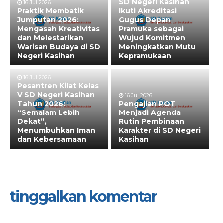
SD Negeri Kasihan
16 Jul 2026
Praktik Membatik
Ikuti Akreditasi
Jumputan 2026:
Gugus Depan
Mengasah Kreativitas
Pramuka sebagai
dan Melestarikan
Wujud Komitmen
Warisan Budaya di SD
Meningkatkan Mutu
Negeri Kasihan
Kepramukaan
16 Jul 2026
Pesantren Kilat Kelas
V SD Negeri Kasihan
16 Jul 2026
Tahun 2026:
Pengajian POT
“Semalam Lebih
Menjadi Agenda
Dekat”,
Rutin Pembinaan
Menumbuhkan Iman
Karakter di SD Negeri
dan Kebersamaan
Kasihan
tinggalkan komentar