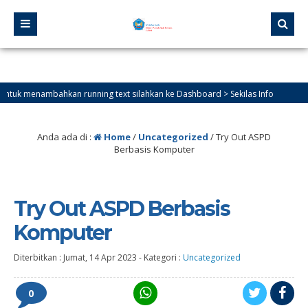
menambahkan running text silahkan ke Dashboard > Sekilas Info
Anda ada di :
Home
/
Uncategorized
/
Try Out ASPD
Berbasis Komputer
Try Out ASPD Berbasis
Komputer
Diterbitkan :
Jumat, 14 Apr 2023
-
Kategori :
Uncategorized
0