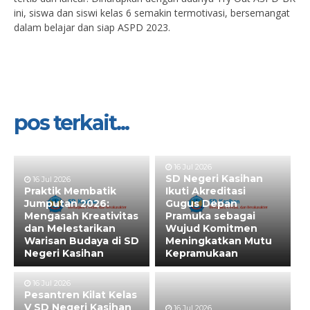
ini, siswa dan siswi kelas 6 semakin termotivasi, bersemangat
dalam belajar dan siap ASPD 2023.
pos terkait...
16 Jul 2026
SD Negeri Kasihan
16 Jul 2026
Praktik Membatik
Ikuti Akreditasi
Jumputan 2026:
Gugus Depan
Mengasah Kreativitas
Pramuka sebagai
dan Melestarikan
Wujud Komitmen
Warisan Budaya di SD
Meningkatkan Mutu
Negeri Kasihan
Kepramukaan
16 Jul 2026
Pesantren Kilat Kelas
V SD Negeri Kasihan
16 Jul 2026