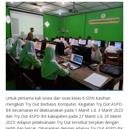
Untuk pertama kali siswa dan siswi kelas 6 SDN Kasihan
mengikuti Try Out Berbasis Komputer. Kegiatan Try Out ASPD-
BK kecamatan ini dilaksanakan pada 1 Maret s.d. 3 Maret 2023
dan Try Out ASPD-BK kabupaten pada 27 Maret s.d. 29 Maret
2023. Adapun pelaksanaan Try Out tersebut berjalan dengan
tertib dan lancar. Diharapkan dengan adanya Try Out ASPD-BK