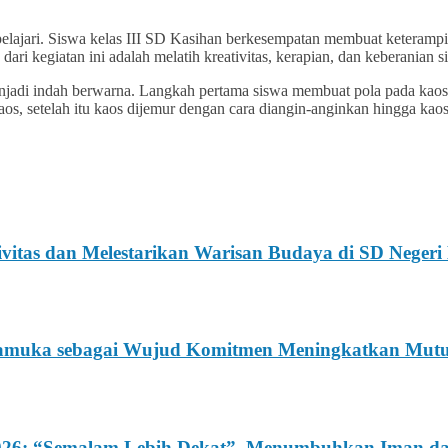
ipelajari. Siswa kelas III SD Kasihan berkesempatan membuat keterampi
n dari kegiatan ini adalah melatih kreativitas, kerapian, dan keberani
njadi indah berwarna. Langkah pertama siswa membuat pola pada kao
s, setelah itu kaos dijemur dengan cara diangin-anginkan hingga kaos 
itas dan Melestarikan Warisan Budaya di SD Negeri
 Pramuka sebagai Wujud Komitmen Meningkatkan Mu
 2026: “Semalam Lebih Dekat”, Menumbuhkan Iman 