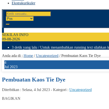
Ekstrakurikuler
SEKILAS INFO
09-08-2026
3 detik yang lalu
/ Untuk menambahkan running text silahkan k
Anda ada di :
Home
/
Uncategorized
/
Pembuatan Kaos Tie Dye
4
Jul 2023
Pembuatan Kaos Tie Dye
Diterbitkan :
Selasa, 4 Jul 2023
-
Kategori :
Uncategorized
0
BAGIKAN