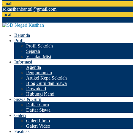
email
sdkasihanbantul@gmail.com
local
:
Beranda
Profil
Profil Sekolah
Sejarah
Visi dan Misi
Informasi
Agenda
Pengumuman
Artikel Kepa Sekolah
Blog Guru dan Siswa
Download
Hubungi Kami
Siswa & Guru
Daftar Guru
Daftar Siswa
Galeri
Galeri Photo
Galeri Video
Fasilitas