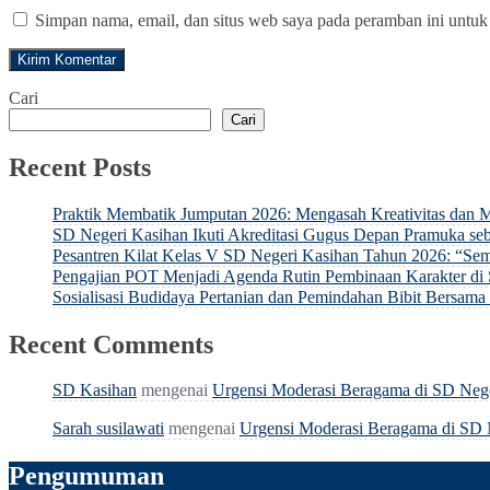
Simpan nama, email, dan situs web saya pada peramban ini untuk
Cari
Cari
Recent Posts
Praktik Membatik Jumputan 2026: Mengasah Kreativitas dan M
SD Negeri Kasihan Ikuti Akreditasi Gugus Depan Pramuka 
Pesantren Kilat Kelas V SD Negeri Kasihan Tahun 2026: “
Pengajian POT Menjadi Agenda Rutin Pembinaan Karakter di
Sosialisasi Budidaya Pertanian dan Pemindahan Bibit Bersa
Recent Comments
SD Kasihan
mengenai
Urgensi Moderasi Beragama di SD Neg
Sarah susilawati
mengenai
Urgensi Moderasi Beragama di SD 
Pengumuman