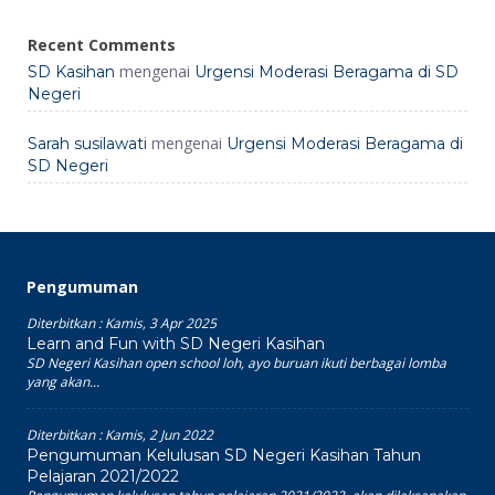
Recent Comments
mengenai
SD Kasihan
Urgensi Moderasi Beragama di SD
Negeri
mengenai
Sarah susilawati
Urgensi Moderasi Beragama di
SD Negeri
Pengumuman
Diterbitkan :
Kamis, 3 Apr 2025
Learn and Fun with SD Negeri Kasihan
SD Negeri Kasihan open school loh, ayo buruan ikuti berbagai lomba
yang akan...
Diterbitkan :
Kamis, 2 Jun 2022
Pengumuman Kelulusan SD Negeri Kasihan Tahun
Pelajaran 2021/2022