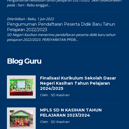
Pengumuman kelulusan tahun pelajaran 2021/2022 akan dilaksanakan
pada : hari : Rabu tanggal...
Diterbitkan :
Rabu, 1 Jun 2022
Pengumuman Pendaftaran Peserta Didik Baru Tahun
Pelajaran 2022/2023
SD Negeri Kasihan menerima pendaftaran peserta didik baru tahun
pelajaran 2022/2023. PERSYARATAN PPDB...
Blog Guru
Finalisasi Kurikulum Sekolah Dasar
Negeri Kasihan Tahun Pelajaran
2024/2025
Oleh : SD Kasihan
MPLS SD N KASIHAN TAHUN
PELAJARAN 2023/2024
Oleh : SD Kasihan