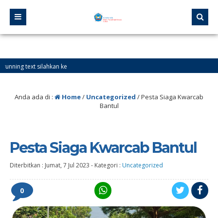
t silahkan ke
Anda ada di :
Home
/
Uncategorized
/
Pesta Siaga Kwarcab
Bantul
Pesta Siaga Kwarcab Bantul
Diterbitkan :
Jumat, 7 Jul 2023
-
Kategori :
Uncategorized
0