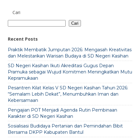
Cari
Cari
Recent Posts
Praktik Membatik Jumputan 2026: Mengasah Kreativitas
dan Melestarikan Warisan Budaya di SD Negeri Kasihan
SD Negeri Kasihan Ikuti Akreditasi Gugus Depan
Pramuka sebagai Wujud Komitmen Meningkatkan Mutu
Kepramukaan
Pesantren Kilat Kelas V SD Negeri Kasihan Tahun 2026:
“Semalam Lebih Dekat”, Menumbuhkan Iman dan
Kebersamaan
Pengajian POT Menjadi Agenda Rutin Pembinaan
Karakter di SD Negeri Kasihan
Sosialisasi Budidaya Pertanian dan Pemindahan Bibit
Bersama DKPP Kabupaten Bantul