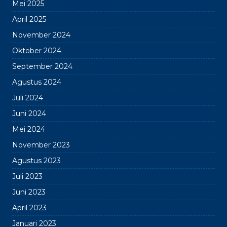
Mei 2025
April 2025
November 2024
Oktober 2024
September 2024
Agustus 2024
Juli 2024
Juni 2024
Mei 2024
November 2023
Agustus 2023
Juli 2023
Juni 2023
April 2023
Januari 2023