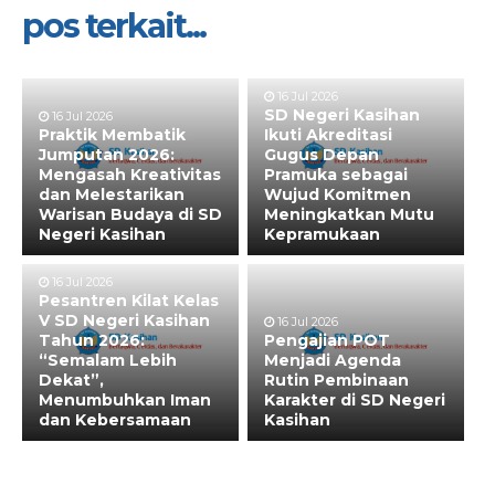
pos terkait...
16 Jul 2026
SD Negeri Kasihan
16 Jul 2026
Praktik Membatik
Ikuti Akreditasi
Jumputan 2026:
Gugus Depan
Mengasah Kreativitas
Pramuka sebagai
dan Melestarikan
Wujud Komitmen
Warisan Budaya di SD
Meningkatkan Mutu
Negeri Kasihan
Kepramukaan
16 Jul 2026
Pesantren Kilat Kelas
V SD Negeri Kasihan
16 Jul 2026
Tahun 2026:
Pengajian POT
“Semalam Lebih
Menjadi Agenda
Dekat”,
Rutin Pembinaan
Menumbuhkan Iman
Karakter di SD Negeri
dan Kebersamaan
Kasihan