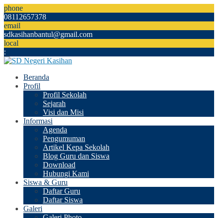
phone
08112657378
email
sdkasihanbantul@gmail.com
local
:
Beranda
Profil
Profil Sekolah
Sejarah
Visi dan Misi
Informasi
Agenda
Pengumuman
Artikel Kepa Sekolah
Blog Guru dan Siswa
Download
Hubungi Kami
Siswa & Guru
Daftar Guru
Daftar Siswa
Galeri
Galeri Photo