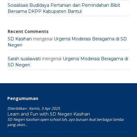
Sosialisasi Budidaya Pertanian dan Pemindahan Bibit
Bersama DKPP Kabupaten Bantul
Recent Comments
mengenai
SD Kasihan
Urgensi Moderasi Beragama di SD
Negeri
mengenai
Sarah susilawati
Urgensi Moderasi Beragama di
SD Negeri
Pengumuman
Diterbitkan :
Kamis, 3 Apr 2025
Learn and Fun with SD Negeri Kasihan
SD Negeri Kasihan open school loh, ayo buruan ikuti berbagai lomba
yang akan...