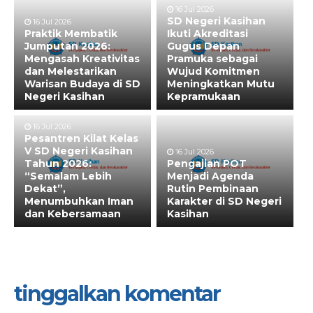
16 Jul 2026
SD Negeri Kasihan
16 Jul 2026
Praktik Membatik
Ikuti Akreditasi
Jumputan 2026:
Gugus Depan
Mengasah Kreativitas
Pramuka sebagai
dan Melestarikan
Wujud Komitmen
Warisan Budaya di SD
Meningkatkan Mutu
Negeri Kasihan
Kepramukaan
16 Jul 2026
Pesantren Kilat Kelas
V SD Negeri Kasihan
16 Jul 2026
Tahun 2026:
Pengajian POT
“Semalam Lebih
Menjadi Agenda
Dekat”,
Rutin Pembinaan
Menumbuhkan Iman
Karakter di SD Negeri
dan Kebersamaan
Kasihan
tinggalkan komentar