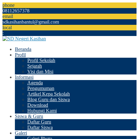
phone
08112657378
email
sdkasihanbantul@gmail.com
local
:
Beranda
Profil
Profil Sekolah
Sejarah
Visi dan Misi
Informasi
Agenda
Pengumuman
Artikel Kepa Sekolah
Blog Guru dan Siswa
Download
Hubungi Kami
Siswa & Guru
Daftar Guru
Daftar Siswa
Galeri
Galeri Photo