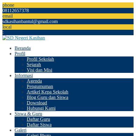
phone
08112657378
email
sdkasihanbantul@gmail.com
local
:
Beranda
Profil
Profil Sekolah
Sejarah
Visi dan Misi
Informasi
Agenda
Pengumuman
Artikel Kepa Sekolah
Blog Guru dan Siswa
Download
Hubungi Kami
Siswa & Guru
Daftar Guru
Daftar Siswa
Galeri
Galeri Photo