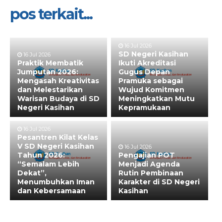
pos terkait...
16 Jul 2026
SD Negeri Kasihan
16 Jul 2026
Praktik Membatik
Ikuti Akreditasi
Jumputan 2026:
Gugus Depan
Mengasah Kreativitas
Pramuka sebagai
dan Melestarikan
Wujud Komitmen
Warisan Budaya di SD
Meningkatkan Mutu
Negeri Kasihan
Kepramukaan
16 Jul 2026
Pesantren Kilat Kelas
V SD Negeri Kasihan
16 Jul 2026
Tahun 2026:
Pengajian POT
“Semalam Lebih
Menjadi Agenda
Dekat”,
Rutin Pembinaan
Menumbuhkan Iman
Karakter di SD Negeri
dan Kebersamaan
Kasihan