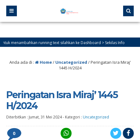
menambahkan running text silahkan ke Dashboard > Sekilas Info
Anda ada di :
Home
/
Uncategorized
/
Peringatan Isra Miraj’
1445 H/2024
Peringatan Isra Miraj’ 1445
H/2024
Diterbitkan :
Jumat, 31 Mei 2024
-
Kategori :
Uncategorized
0