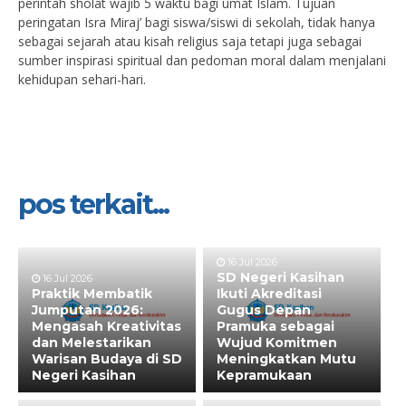
perintah sholat wajib 5 waktu bagi umat Islam. Tujuan
peringatan Isra Miraj’ bagi siswa/siswi di sekolah, tidak hanya
sebagai sejarah atau kisah religius saja tetapi juga sebagai
sumber inspirasi spiritual dan pedoman moral dalam menjalani
kehidupan sehari-hari.
pos terkait...
16 Jul 2026
SD Negeri Kasihan
16 Jul 2026
Praktik Membatik
Ikuti Akreditasi
Jumputan 2026:
Gugus Depan
Mengasah Kreativitas
Pramuka sebagai
dan Melestarikan
Wujud Komitmen
Warisan Budaya di SD
Meningkatkan Mutu
Negeri Kasihan
Kepramukaan