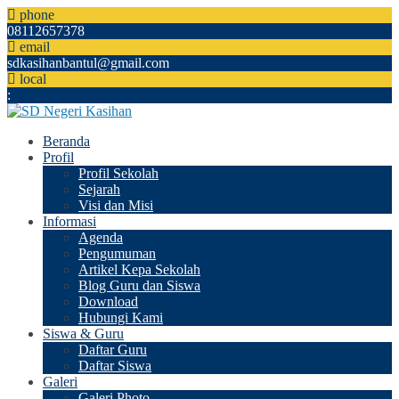
phone
08112657378
email
sdkasihanbantul@gmail.com
local
:
Beranda
Profil
Profil Sekolah
Sejarah
Visi dan Misi
Informasi
Agenda
Pengumuman
Artikel Kepa Sekolah
Blog Guru dan Siswa
Download
Hubungi Kami
Siswa & Guru
Daftar Guru
Daftar Siswa
Galeri
Galeri Photo