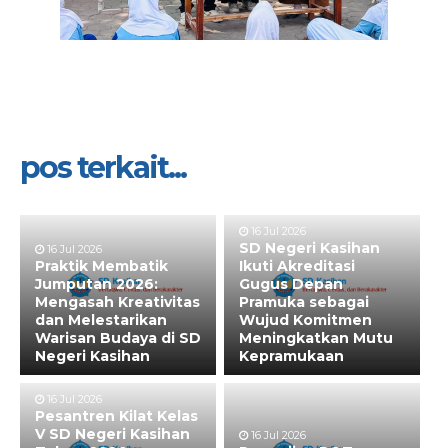
pos terkait...
16 Jul 2026
SD Negeri Kasihan
16 Jul 2026
Praktik Membatik
Ikuti Akreditasi
Jumputan 2026:
Gugus Depan
Mengasah Kreativitas
Pramuka sebagai
dan Melestarikan
Wujud Komitmen
Warisan Budaya di SD
Meningkatkan Mutu
Negeri Kasihan
Kepramukaan
16 Jul 2026
Pesantren Kilat Kelas
V SD Negeri Kasihan
16 Jul 2026