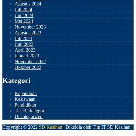
Agustus 2024
Juli 2024
Juni 2024
Mei 2024
November 2023
Agustus 2023
Juli 2023
Juni 2023
April 2023
Januari 2023
November 2022
Oktober 2022
Kategori
Kepanduan
Kesiswaan
Pendidikan
Tak Berkategori
Uncategorized
Copyright © 2022
SD Kasihan
| Dikelola oleh Tim IT SD Kasihan