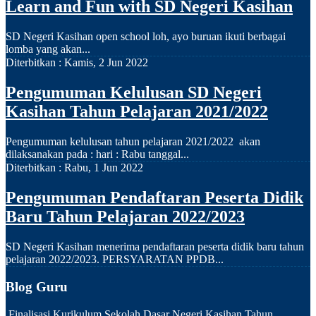
Learn and Fun with SD Negeri Kasihan
SD Negeri Kasihan open school loh, ayo buruan ikuti berbagai
lomba yang akan...
Diterbitkan :
Kamis, 2 Jun 2022
Pengumuman Kelulusan SD Negeri
Kasihan Tahun Pelajaran 2021/2022
Pengumuman kelulusan tahun pelajaran 2021/2022 akan
dilaksanakan pada : hari : Rabu tanggal...
Diterbitkan :
Rabu, 1 Jun 2022
Pengumuman Pendaftaran Peserta Didik
Baru Tahun Pelajaran 2022/2023
SD Negeri Kasihan menerima pendaftaran peserta didik baru tahun
pelajaran 2022/2023. PERSYARATAN PPDB...
Blog Guru
Finalisasi Kurikulum Sekolah Dasar Negeri Kasihan Tahun