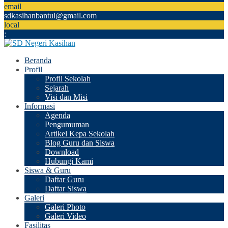
email
sdkasihanbantul@gmail.com
local
:
Beranda
Profil
Profil Sekolah
Sejarah
Visi dan Misi
Informasi
Agenda
Pengumuman
Artikel Kepa Sekolah
Blog Guru dan Siswa
Download
Hubungi Kami
Siswa & Guru
Daftar Guru
Daftar Siswa
Galeri
Galeri Photo
Galeri Video
Fasilitas