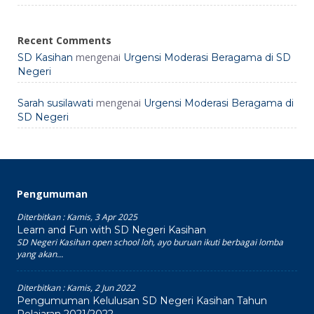
Recent Comments
mengenai
SD Kasihan
Urgensi Moderasi Beragama di SD
Negeri
mengenai
Sarah susilawati
Urgensi Moderasi Beragama di
SD Negeri
Pengumuman
Diterbitkan :
Kamis, 3 Apr 2025
Learn and Fun with SD Negeri Kasihan
SD Negeri Kasihan open school loh, ayo buruan ikuti berbagai lomba
yang akan...
Diterbitkan :
Kamis, 2 Jun 2022
Pengumuman Kelulusan SD Negeri Kasihan Tahun
Pelajaran 2021/2022