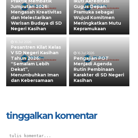
Praktik Membatik
Ikuti Akreditasi
Jumputan 2026:
Gugus Depan
Mengasah Kreativitas
Pramuka sebagai
dan Melestarikan
Wujud Komitmen
Warisan Budaya di SD
Meningkatkan Mutu
Negeri Kasihan
Kepramukaan
16 Jul 2026
Pesantren Kilat Kelas
V SD Negeri Kasihan
16 Jul 2026
Tahun 2026:
Pengajian POT
“Semalam Lebih
Menjadi Agenda
Dekat”,
Rutin Pembinaan
Menumbuhkan Iman
Karakter di SD Negeri
dan Kebersamaan
Kasihan
tinggalkan komentar