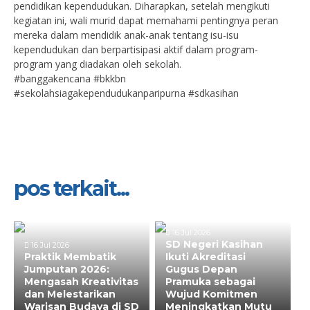
pendidikan kependudukan. Diharapkan, setelah mengikuti
kegiatan ini, wali murid dapat memahami pentingnya peran
mereka dalam mendidik anak-anak tentang isu-isu
kependudukan dan berpartisipasi aktif dalam program-
program yang diadakan oleh sekolah.
#banggakencana #bkkbn
#sekolahsiagakependudukanparipurna #sdkasihan
pos terkait...
16 Jul 2026
SD Negeri Kasihan
16 Jul 2026
Praktik Membatik
Ikuti Akreditasi
Jumputan 2026:
Gugus Depan
Mengasah Kreativitas
Pramuka sebagai
dan Melestarikan
Wujud Komitmen
Warisan Budaya di SD
Meningkatkan Mutu