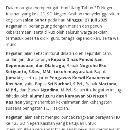
Dalam rangka memperingati Hari Ulang Tahun SD Negeri
Kasihan yang ke-123, SD Negeri Kasihan menyelenggarakan
kegiatan
Jalan Sehat
pada hari
Minggu, 27 Juli 2025
.
Kegiatan ini berlangsung dengan meriah dan penuh
kebersamaan, serta diikuti oleh seluruh warga sekolah,
termasuk peserta didik, guru, tenaga kependidikan, serta wali
murid.
Kegiatan jalan sehat ini turut dihadiri oleh sejumlah tamu
undangan, di antaranya
Kepala Dinas Pendidikan,
Kepemudaan, dan Olahraga
, Bapak
Nugroho Eko
Setiyanto, S.Sos., MM.
,
tokoh masyarakat
Bapak
Jumakir
, serta jajaran
Pengawas Korwil Kapanewon
Kasihan
, yaitu Bapak
Sri Nurhadi, S.Pd.
, Bapak
Martana,
M.Pd.
, dan Bapak
Ngadina, M.Pd.
. Selain itu, kegiatan ini juga
dihadiri oleh
alumni guru dan karyawan SD Negeri
Kasihan
yang menambah kekhidmatan dan kehangatan
suasana peringatan HUT sekolah.
Kegiatan jalan sehat menjadi puncak rangkaian perayaan HUT
ke-123 SD Negeri Kasihan yang bertujuan untuk
menumbuhkan semangat hidup sehat sekaligus mempererat