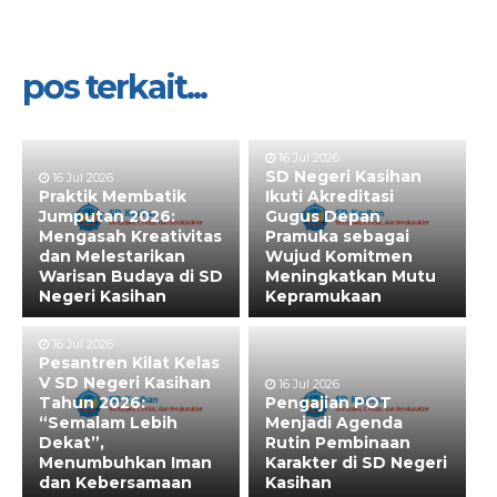
pos terkait...
16 Jul 2026
SD Negeri Kasihan
16 Jul 2026
Praktik Membatik
Ikuti Akreditasi
Jumputan 2026:
Gugus Depan
Mengasah Kreativitas
Pramuka sebagai
dan Melestarikan
Wujud Komitmen
Warisan Budaya di SD
Meningkatkan Mutu
Negeri Kasihan
Kepramukaan
16 Jul 2026
Pesantren Kilat Kelas
V SD Negeri Kasihan
16 Jul 2026
Tahun 2026:
Pengajian POT
“Semalam Lebih
Menjadi Agenda
Dekat”,
Rutin Pembinaan
Menumbuhkan Iman
Karakter di SD Negeri
dan Kebersamaan
Kasihan