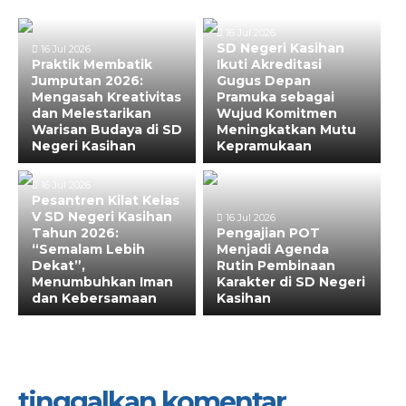
16 Jul 2026
SD Negeri Kasihan
16 Jul 2026
Praktik Membatik
Ikuti Akreditasi
Jumputan 2026:
Gugus Depan
Mengasah Kreativitas
Pramuka sebagai
dan Melestarikan
Wujud Komitmen
Warisan Budaya di SD
Meningkatkan Mutu
Negeri Kasihan
Kepramukaan
16 Jul 2026
Pesantren Kilat Kelas
V SD Negeri Kasihan
16 Jul 2026
Tahun 2026:
Pengajian POT
“Semalam Lebih
Menjadi Agenda
Dekat”,
Rutin Pembinaan
Menumbuhkan Iman
Karakter di SD Negeri
dan Kebersamaan
Kasihan
tinggalkan komentar