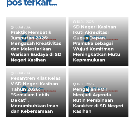
pos terkait...
16 Jul 2026
SD Negeri Kasihan
16 Jul 2026
Praktik Membatik
Ikuti Akreditasi
Jumputan 2026:
Gugus Depan
Mengasah Kreativitas
Pramuka sebagai
dan Melestarikan
Wujud Komitmen
Warisan Budaya di SD
Meningkatkan Mutu
Negeri Kasihan
Kepramukaan
16 Jul 2026
Pesantren Kilat Kelas
V SD Negeri Kasihan
16 Jul 2026
Tahun 2026:
Pengajian POT
“Semalam Lebih
Menjadi Agenda
Dekat”,
Rutin Pembinaan
Menumbuhkan Iman
Karakter di SD Negeri
dan Kebersamaan
Kasihan