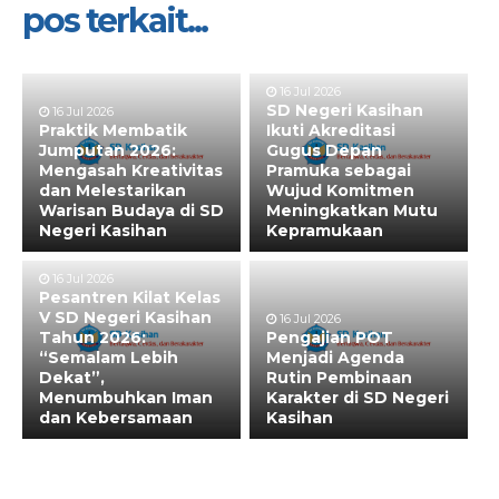
pos terkait...
16 Jul 2026
SD Negeri Kasihan
16 Jul 2026
Praktik Membatik
Ikuti Akreditasi
Jumputan 2026:
Gugus Depan
Mengasah Kreativitas
Pramuka sebagai
dan Melestarikan
Wujud Komitmen
Warisan Budaya di SD
Meningkatkan Mutu
Negeri Kasihan
Kepramukaan
16 Jul 2026
Pesantren Kilat Kelas
V SD Negeri Kasihan
16 Jul 2026
Tahun 2026:
Pengajian POT
“Semalam Lebih
Menjadi Agenda
Dekat”,
Rutin Pembinaan
Menumbuhkan Iman
Karakter di SD Negeri
dan Kebersamaan
Kasihan