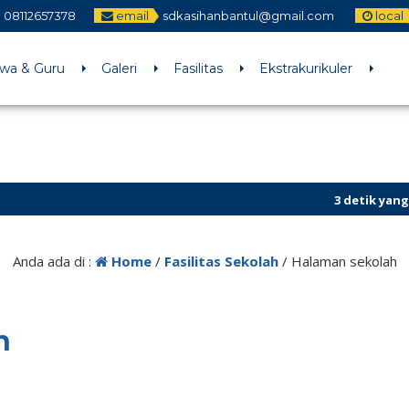
08112657378
email
sdkasihanbantul@gmail.com
local
swa & Guru
Galeri
Fasilitas
Ekstrakurikuler
3 detik yang lalu
/ 
Anda ada di :
Home
/
Fasilitas Sekolah
/
Halaman sekolah
h