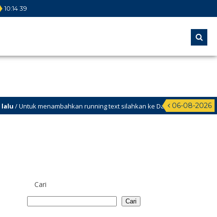
10
:
14
39
06-08-2026
Untuk menambahkan running text silahkan ke Dashboard > Sekilas Info
Cari
Cari