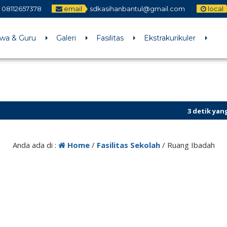
08112657378
email
sdkasihanbantul@gmail.com
local
swa & Guru
Galeri
Fasilitas
Ekstrakurikuler
3 detik yang lalu
/ 
Sekilas Info
Anda ada di :
Home
/
Fasilitas Sekolah
/
Ruang Ibadah