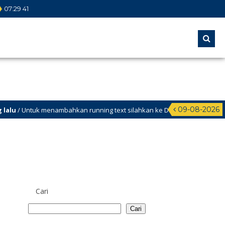
07
:
29
41
09-08-2026
Untuk menambahkan running text silahkan ke Dashboard >
Cari
Cari