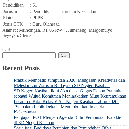
Pendidikan
: S1
Jurusan
: Pendidikan Jasmani dan Kesehatan
Status
: PPPK
Jenis GTK
: Guru Olahraga
Alamat : Mrincingan, RT 06 RW 4, Jumeneng, Margomulyo,
Seyegan, Sleman
Cari
Cari
Recent Posts
Praktik Membatik Jumputan 2026: Mengasah Kreativitas dan
Melestarikan Warisan Budaya di SD Negeri Kasihan
SD Negeri Kasihan Ikuti Akreditasi Gugus Depan Pramuka
sebagai Wujud Komitmen Meningkatkan Mutu Kepramukaan
Pesantren Kilat Kelas V SD Negeri Kasihan Tahun 2026:
“Semalam Lebih Dekat”, Menumbuhkan Iman dan
Kebersamaan
Pengajian POT Menjadi Agenda Rutin Pembinaan Karakter
di SD Negeri Kasihan
Sosialisasi Budidaya Pertanian dan Pemindahan Bibit