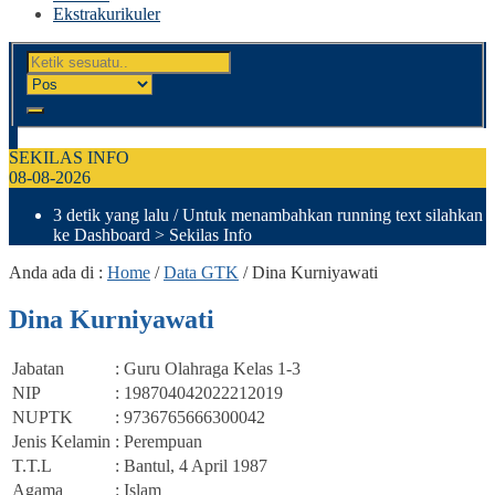
Ekstrakurikuler
SEKILAS INFO
08-08-2026
3 detik yang lalu
/ Untuk menambahkan running text silahkan
ke Dashboard > Sekilas Info
Anda ada di :
Home
/
Data GTK
/
Dina Kurniyawati
Dina Kurniyawati
Jabatan
: Guru Olahraga Kelas 1-3
NIP
: 198704042022212019
NUPTK
: 9736765666300042
Jenis Kelamin
: Perempuan
T.T.L
: Bantul, 4 April 1987
Agama
: Islam