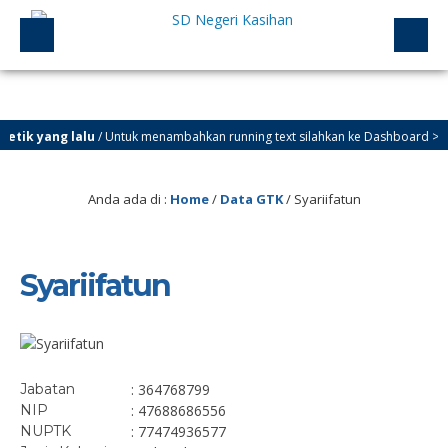
tik yang lalu
/ Untuk menambahkan running text silahkan ke Dashboard > Sekil
Anda ada di :
Home
/
Data GTK
/
Syariifatun
Syariifatun
Jabatan
: 364768799
NIP
: 47688686556
NUPTK
: 77474936577