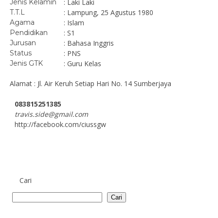
Jenis Kelamin
: Laki Laki
T.T.L
: Lampung, 25 Agustus 1980
Agama
: Islam
Pendidikan
: S1
Jurusan
: Bahasa Inggris
Status
: PNS
Jenis GTK
: Guru Kelas
Alamat : Jl. Air Keruh Setiap Hari No. 14 Sumberjaya
083815251385
travis.side@gmail.com
http://facebook.com/ciussgw
Cari
Cari