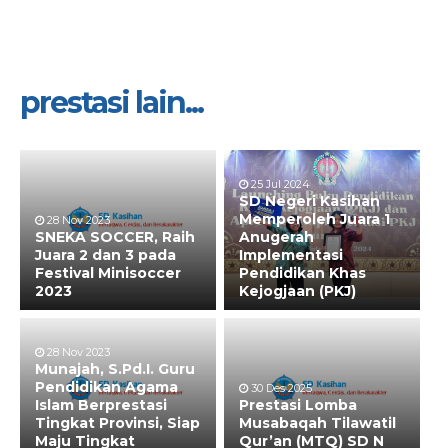
prestasi lain...
25 Jul 2024
SD Negeri Kasihan
Memperoleh Juara 1
28 Nov 2023
SNEKA SOCCER, Raih
Anugerah
Juara 2 dan 3 pada
Implementasi
Festival Minisoccer
Pendidikan Khas
2023
Kejogjaan (PKJ)
28 Nov 2023
Munajah, S.Pd.I. Guru
Pendidikan Agama
30 Des 2025
Islam Berprestasi
Prestasi Lomba
Tingkat Provinsi, Siap
Musabaqah Tilawatil
Maju Tingkat
Qur’an (MTQ) SD N