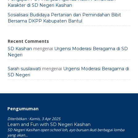
Karakter di SD Negeri Kasihan
Sosialisasi Budidaya Pertanian dan Pemindahan Bibit
Bersama DKPP Kabupaten Bantul
Recent Comments
mengenai
SD Kasihan
Urgensi Moderasi Beragama di SD
Negeri
mengenai
Sarah susilawati
Urgensi Moderasi Beragama di
SD Negeri
Pengumuman
Diterbitkan :
Kamis, 3 Apr 2025
Learn and Fun with SD Negeri Kasihan
SD Negeri Kasihan open school loh, ayo buruan ikuti berbagai lomba
yang akan...