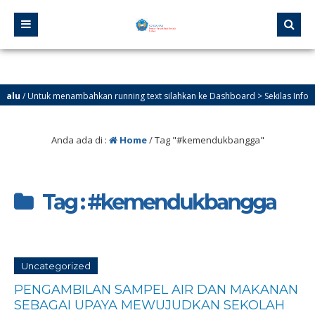
u
/ Untuk menambahkan running text silahkan ke Dashboard > Sekilas Info
Anda ada di :
Home
/
Tag "#kemendukbangga"
Tag : #kemendukbangga
Uncategorized
PENGAMBILAN SAMPEL AIR DAN MAKANAN
SEBAGAI UPAYA MEWUJUDKAN SEKOLAH