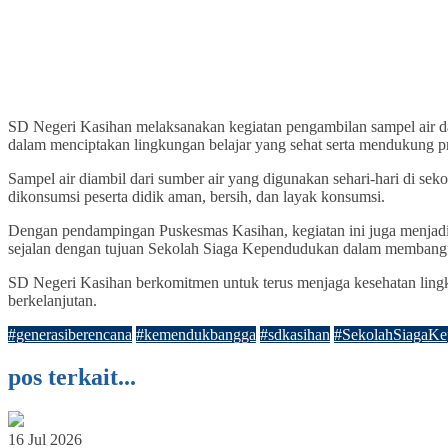
SD Negeri Kasihan melaksanakan kegiatan pengambilan sampel air d
dalam menciptakan lingkungan belajar yang sehat serta mendukung
Sampel air diambil dari sumber air yang digunakan sehari-hari di s
dikonsumsi peserta didik aman, bersih, dan layak konsumsi.
Dengan pendampingan Puskesmas Kasihan, kegiatan ini juga menjadi 
sejalan dengan tujuan Sekolah Siaga Kependudukan dalam membangun 
SD Negeri Kasihan berkomitmen untuk terus menjaga kesehatan ling
berkelanjutan.
#generasiberencana
#kemendukbangga
#sdkasihan
#SekolahSiagaK
pos terkait...
16 Jul 2026