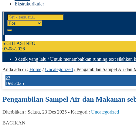
Ekstrakurikuler
SEKILAS INFO
07-08-2026
3 detik yang lalu
/ Untuk menambahkan running text silahkan k
Anda ada di :
Home
/
Uncategorized
/
Pengambilan Sampel Air dan 
23
Des 2025
Pengambilan Sampel Air dan Makanan se
Diterbitkan :
Selasa, 23 Des 2025
-
Kategori :
Uncategorized
0
BAGIKAN