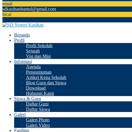
email
sdkasihanbantul@gmail.com
local
:
Beranda
Profil
Profil Sekolah
Sejarah
Visi dan Misi
Informasi
Agenda
Pengumuman
Artikel Kepa Sekolah
Blog Guru dan Siswa
Download
Hubungi Kami
Siswa & Guru
Daftar Guru
Daftar Siswa
Galeri
Galeri Photo
Galeri Video
Fasilitas