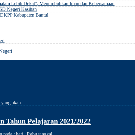
Semalam Lebih Dekat”, Menumbuhkan Iman dan Kebersamaan
 SD Negeri Kasihan
ma DKPP Kabupaten Bantul
eri
Negeri
 yang akan...
 Tahun Pelajaran 2021/2022
ada : hari : Rabu tanggal...