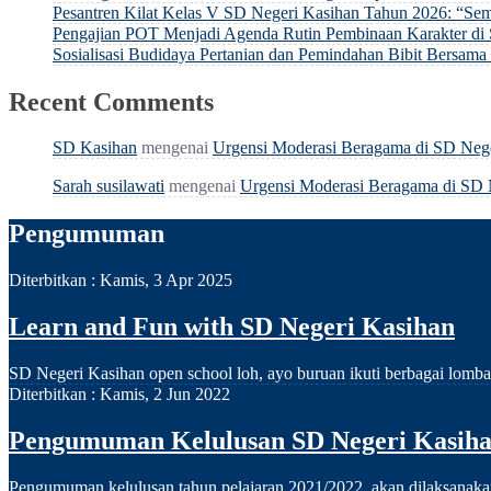
Pesantren Kilat Kelas V SD Negeri Kasihan Tahun 2026: “
Pengajian POT Menjadi Agenda Rutin Pembinaan Karakter di
Sosialisasi Budidaya Pertanian dan Pemindahan Bibit Bersa
Recent Comments
SD Kasihan
mengenai
Urgensi Moderasi Beragama di SD Neg
Sarah susilawati
mengenai
Urgensi Moderasi Beragama di SD 
Pengumuman
Diterbitkan :
Kamis, 3 Apr 2025
Learn and Fun with SD Negeri Kasihan
SD Negeri Kasihan open school loh, ayo buruan ikuti berbagai lomba
Diterbitkan :
Kamis, 2 Jun 2022
Pengumuman Kelulusan SD Negeri Kasihan
Pengumuman kelulusan tahun pelajaran 2021/2022 akan dilaksanakan p