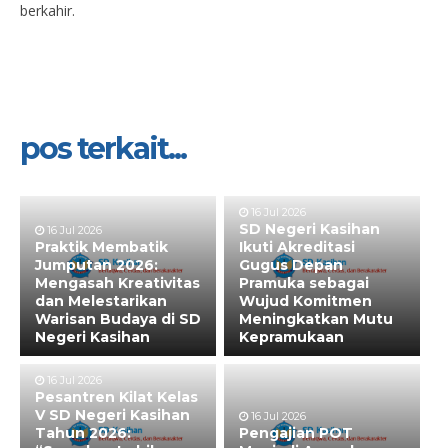
berkahir.
pos terkait...
16 Jul 2026
SD Negeri Kasihan
16 Jul 2026
Praktik Membatik
Ikuti Akreditasi
Jumputan 2026:
Gugus Depan
Mengasah Kreativitas
Pramuka sebagai
dan Melestarikan
Wujud Komitmen
Warisan Budaya di SD
Meningkatkan Mutu
Negeri Kasihan
Kepramukaan
16 Jul 2026
Pesantren Kilat Kelas
V SD Negeri Kasihan
16 Jul 2026
Tahun 2026:
Pengajian POT