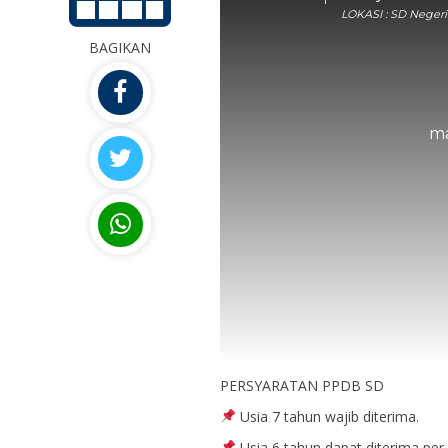
LOKASI : SD Negeri
BAGIKAN
ma
PERSYARATAN PPDB SD
Usia 7 tahun wajib diterima.
Usia 6 tahun dapat diterima per t