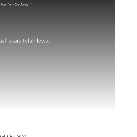
 Kasihan Gedung 1
af, acara telah lewat
gl 1 Juli 2022.