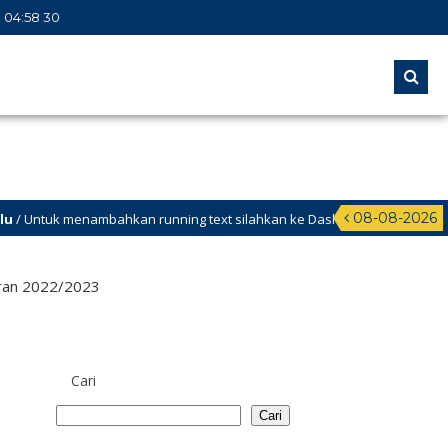
04
:
58
31
08-08-2026
uk menambahkan running text silahkan ke Dashboard >
aran 2022/2023
Cari
Cari