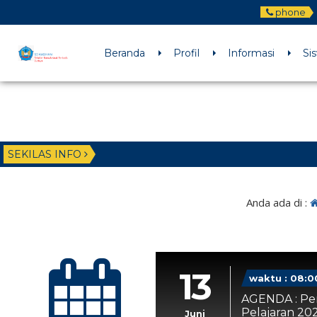
phone
Beranda
Profil
Informasi
Si
SEKILAS INFO
Anda ada di :
13
waktu : 08:0
AGENDA : Pe
Pelajaran 20
Juni