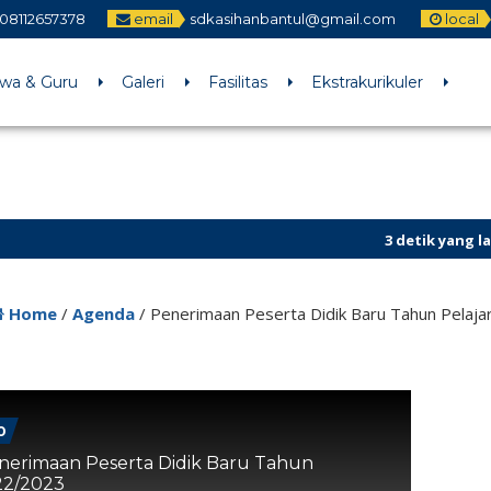
08112657378
email
sdkasihanbantul@gmail.com
local
swa & Guru
Galeri
Fasilitas
Ekstrakurikuler
3 detik yang lalu
/ Unt
Sekilas Info
Home
/
Agenda
/
Penerimaan Peserta Didik Baru Tahun Pelaj
0
nerimaan Peserta Didik Baru Tahun
22/2023