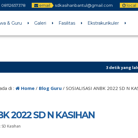
08112657378
email
sdkasihanbantul@gmail.com
local
swa & Guru
Galeri
Fasilitas
Ekstrakurikuler
3 detik yang lalu
/ Untuk men
Sekilas Info
ada di :
Home
/
Blog Guru
/
SOSIALISASI ANBK 2022 SD N K
BK 2022 SD N KASIHAN
:
SD Kasihan