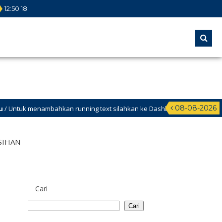
12
:
50
19
08-08-2026
ambahkan running text silahkan ke Dashboard >
ASIHAN
Cari
Cari