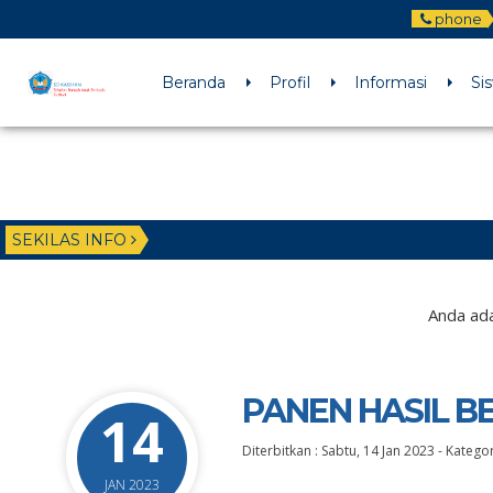
phone
Beranda
Profil
Informasi
Si
SEKILAS INFO
Anda ada
PANEN HASIL B
14
Diterbitkan :
Sabtu, 14 Jan 2023
-
Kategor
JAN 2023