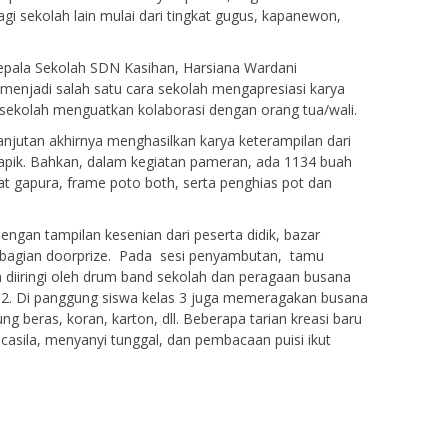
agi sekolah lain mulai dari tingkat gugus, kapanewon,
pala Sekolah SDN Kasihan, Harsiana Wardani
njadi salah satu cara sekolah mengapresiasi karya
a sekolah menguatkan kolaborasi dengan orang tua/wali.
njutan akhirnya menghasilkan karya keterampilan dari
pik. Bahkan, dalam kegiatan pameran, ada 1134 buah
t gapura, frame poto both, serta penghias pot dan
ngan tampilan kesenian dari peserta didik, bazar
mbagian doorprize. Pada sesi penyambutan, tamu
iiringi oleh drum band sekolah dan peragaan busana
as 2. Di panggung siswa kelas 3 juga memeragakan busana
ung beras, koran, karton, dll. Beberapa tarian kreasi baru
ncasila, menyanyi tunggal, dan pembacaan puisi ikut