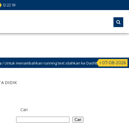
12
:
22
19
07-08-2026
bahkan running text silahkan ke Dashboard > Sekilas Info
TA DIDIK
Cari
Cari