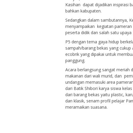
Kasihan dapat dijadikan inspirasi b
bahkan kabupaten.
Sedangkan dalam sambutannya, Ke
menyampaikan kegiatan pameran me
peserta didik dan salah satu upay
P5 dengan tema gaya hidup berkela
sampah/barang bekas yang cukup a
ecobrik yang dipakai untuk membua
panggung.
Acara berlangsung sangat meriah de
makanan dari wali murid, dan pe
undangan memasuki area pameran d
dari Batik Shibori karya siswa kel
dari barang bekas yaitu plastic, kar
dan klasik, senam profil pelajar Pa
meramaikan suasana.