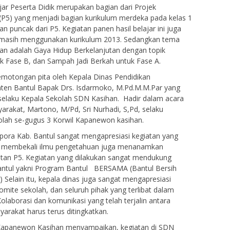
jar Peserta Didik merupakan bagian dari Projek
 (P5) yang menjadi bagian kurikulum merdeka pada kelas 1
puncak dari P5. Kegiatan panen hasil belajar ini juga
ang masih menggunakan kurikulum 2013. Sedangkan tema
n adalah Gaya Hidup Berkelanjutan dengan topik
Fase B, dan Sampah Jadi Berkah untuk Fase A.
emotongan pita oleh Kepala Dinas Pendidikan
en Bantul Bapak Drs. Isdarmoko, M.Pd.M.M.Par yang
selaku Kepala Sekolah SDN Kasihan. Hadir dalam acara
arakat, Martono, M/Pd, Sri Nurhadi, S,Pd, selaku
olah se-gugus 3 Korwil Kapanewon kasihan.
ora Kab. Bantul sangat mengapresiasi kegiatan yang
in membekali ilmu pengetahuan juga menanamkan
iatan P5. Kegiatan yang dilakukan sangat mendukung
ntul yakni Program Bantul BERSAMA (Bantul Bersih
elain itu, kepala dinas juga sangat mengapresiasi
mite sekolah, dan seluruh pihak yang terlibat dalam
laborasi dan komunikasi yang telah terjalin antara
arakat harus terus ditingkatkan.
il Kapanewon Kasihan menyampaikan, kegiatan di SDN