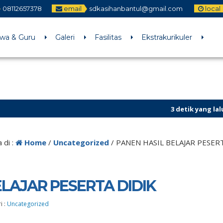
08112657378
email
sdkasihanbantul@gmail.com
local
swa & Guru
Galeri
Fasilitas
Ekstrakurikuler
3 detik yang lalu
/ Untuk menam
 di :
Home
/
Uncategorized
/
PANEN HASIL BELAJAR PESER
ELAJAR PESERTA DIDIK
i :
Uncategorized