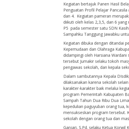
Kegiatan bertajuk Panen Hasil Bela
Penguatan Profil Pelajar Pancasila
dan 4. Kegiatan pameran merupakan 
diikuti oleh kelas 2,3,5, dan 6 y
P5 pada semester satu SDN Kasiha
Sampahku Tanggung Jawabku untuk 
Kegiatan dibuka dengan ditandai p
Kepemudaan dan Olahraga Kabupat
didampingi oleh Harsiana Wardani 
tersebut Jumakir selaku tokoh masy
pengawas sekolah, dan kepala sek
Dalam sambutannya Kepala DIsdikp
dilaksanakan karena sekolah sela
karakter-karakter baik melalui keg
program Pemerintah Kabupaten Ba
Sampah Tahun Dua Ribu Dua Lima) S
kepedulian paguyuban orang tua, ko
mensukseskan program tersebut. Ko
sekolah dengan orang tua dan masy
Ganjari, S.Pd. selaku Ketua Korw