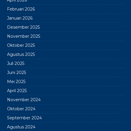
Februari 2026
Januari 2026
Desember 2025
November 2025
Oktober 2025
Agustus 2025
Juli 2025
Juni 2025
Mei 2025
April 2025
November 2024
Oktober 2024
September 2024
Agustus 2024