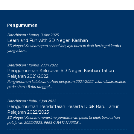
Pengumuman
Diterbitkan :
Kamis, 3 Apr 2025
Learn and Fun with SD Negeri Kasihan
SD Negeri Kasihan open school loh, ayo buruan ikuti berbagai lomba
yang akan...
Diterbitkan :
Kamis, 2 Jun 2022
Pengumuman Kelulusan SD Negeri Kasihan Tahun
Pelajaran 2021/2022
Pengumuman kelulusan tahun pelajaran 2021/2022 akan dilaksanakan
pada : hari : Rabu tanggal...
Diterbitkan :
Rabu, 1 Jun 2022
Pengumuman Pendaftaran Peserta Didik Baru Tahun
Pelajaran 2022/2023
SD Negeri Kasihan menerima pendaftaran peserta didik baru tahun
pelajaran 2022/2023. PERSYARATAN PPDB...