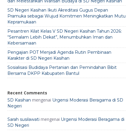
dan Melestarikan Warisan Budaya di SD Negeri Kasihan
SD Negeri Kasihan Ikuti Akreditasi Gugus Depan
Pramuka sebagai Wujud Komitmen Meningkatkan Mutu
Kepramukaan
Pesantren Kilat Kelas V SD Negeri Kasihan Tahun 2026:
“Semalam Lebih Dekat”, Menumbuhkan Iman dan
Kebersamaan
Pengajian POT Menjadi Agenda Rutin Pembinaan
Karakter di SD Negeri Kasihan
Sosialisasi Budidaya Pertanian dan Pemindahan Bibit
Bersama DKPP Kabupaten Bantul
Recent Comments
mengenai
SD Kasihan
Urgensi Moderasi Beragama di SD
Negeri
mengenai
Sarah susilawati
Urgensi Moderasi Beragama di
SD Negeri