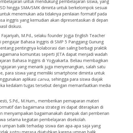
 pembelajaran untuk mendukung pembelajaran siswa, yang
ng SD hingga SMA/SMK diminta untuk berkelompok sesuai
f untuk menemukan ada tidaknya penilaian formatif pada
sa inggris yang kemudian akan dipresentasikan di depan
sil diskusi.
ajariyah, M.Pd., selaku founder Jogja English Teacher
ai pengajar Bahasa Inggris di SMP 5 Panggang Gunung
ntang pentingnya kolaborasi dan saling berbagi praktik
 bagaimana komunitas seperti JETA dapat menjadi wadah
ajaran Bahasa Inggris di Yogyakarta. Beliau membagikan
engajaran yang menarik juga menyenangkan, salah satu
e, para siswa yang memiliki smartphone diminta untuk
ggunakan aplikasi
canva
, sehingga para siswa diajak
reka kedalam tugas tersebut dengan memanfaatkan media
sti, S.Pd., M.Hum., memberikan pemaparan materi
rmatif dan bagaimana strategi ini dapat diterapkan di
ngan menyampaikan bagaimanakah dampak dari pemberian
swa selama kegiatan pembelajaran disekolah.
n umpan balik terhadap siswa dan apa-apa saja yang
 tidak justru merasa dijatuhkan karena umpan balik