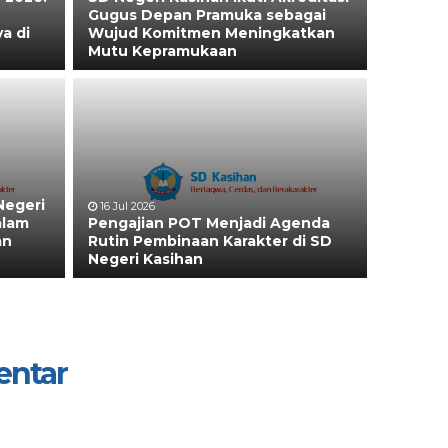
Gugus Depan Pramuka sebagai
a di
Wujud Komitmen Meningkatkan
Mutu Kepramukaan
Negeri
16 Jul 2026
alam
Pengajian POT Menjadi Agenda
an
Rutin Pembinaan Karakter di SD
Negeri Kasihan
entar