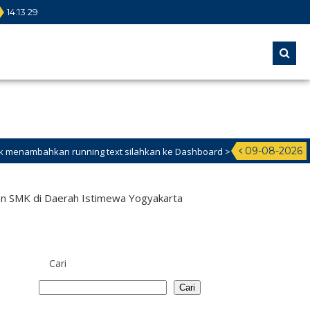
14
:
13
30
09-08-2026
unning text silahkan ke Dashboard >
dan SMK di Daerah Istimewa Yogyakarta
Cari
Cari