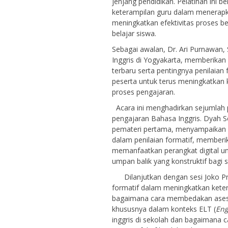
jenjang pendidikan. Pelatihan in
keterampilan guru dalam menerapka
meningkatkan efektivitas proses b
belajar siswa.
Sebagai awalan, Dr. Ari Purnawan,
Inggris di Yogyakarta, memberika
terbaru serta pentingnya penilaian
peserta untuk terus meningkatkan 
proses pengajaran.
Acara ini menghadirkan sejumlah 
pengajaran Bahasa Inggris. Dyah Se
pemateri pertama, menyampaikan 
dalam penilaian formatif, member
memanfaatkan perangkat digital u
umpan balik yang konstruktif bagi s
Dilanjutkan dengan sesi Joko Priy
formatif dalam meningkatkan kete
bagaimana cara membedakan asesm
khususnya dalam konteks ELT (
Eng
inggris di sekolah dan bagaimana c