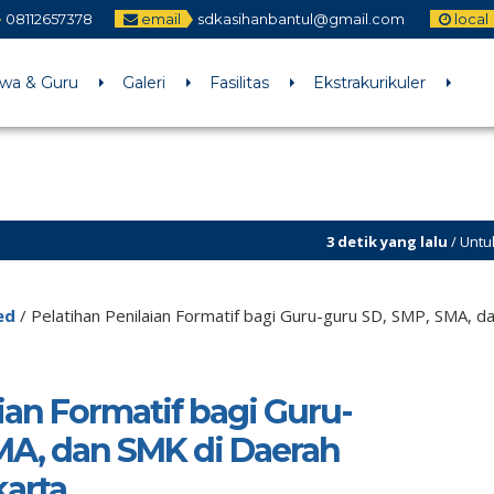
08112657378
email
sdkasihanbantul@gmail.com
local
swa & Guru
Galeri
Fasilitas
Ekstrakurikuler
3 detik yang lalu
/ Untuk menambahkan r
Sekilas Info
ed
/
Pelatihan Penilaian Formatif bagi Guru-guru SD, SMP, SMA, 
ian Formatif bagi Guru-
MA, dan SMK di Daerah
arta