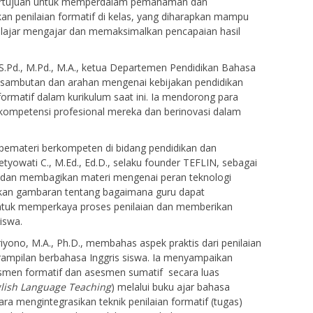
i bertujuan untuk memperdalam pemahaman dan
n penilaian formatif di kelas, yang diharapkan mampu
elajar mengajar dan memaksimalkan pencapaian hasil
 S.Pd., M.Pd., M.A., ketua Departemen Pendidikan Bahasa
n sambutan dan arahan mengenai kebijakan pendidikan
 formatif dalam kurikulum saat ini. Ia mendorong para
kompetensi profesional mereka dan berinovasi dalam
pemateri berkompeten di bidang pendidikan dan
tyowati C., M.Ed., Ed.D., selaku founder TEFLIN, sebagai
dan membagikan materi mengenai peran teknologi
ikan gambaran tentang bagaimana guru dapat
ntuk memperkaya proses penilaian dan memberikan
iswa.
ono, M.A., Ph.D., membahas aspek praktis dari penilaian
rampilan berbahasa Inggris siswa. Ia menyampaikan
en formatif dan asesmen sumatif secara luas
lish Language Teaching
) melalui buku ajar bahasa
ara mengintegrasikan teknik penilaian formatif (tugas)