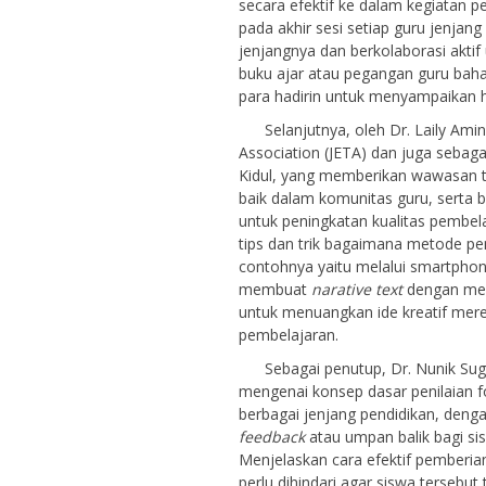
secara efektif ke dalam kegiatan
pada akhir sesi setiap guru jenja
jenjangnya dan berkolaborasi akti
buku ajar atau pegangan guru baha
para hadirin untuk menyampaikan ha
Selanjutnya, oleh Dr. Laily Amin F
Association (JETA) dan juga sebag
Kidul, yang memberikan wawasan te
baik dalam komunitas guru, serta
untuk peningkatan kualitas pembel
tips dan trik bagaimana metode p
contohnya yaitu melalui smartphon
membuat
narative text
dengan men
untuk menuangkan ide kreatif me
pembelajaran.
Sebagai penutup, Dr. Nunik Suge
mengenai konsep dasar penilaian fo
berbagai jenjang pendidikan, de
feedback
atau umpan balik bagi si
Menjelaskan cara efektif pemberia
perlu dihindari agar siswa tersebut