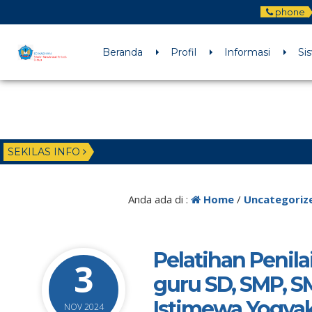
phone
Beranda
Profil
Informasi
Si
SEKILAS INFO
Anda ada di :
Home
/
Uncategoriz
Pelatihan Penila
3
guru SD, SMP, S
Istimewa Yogyak
NOV 2024